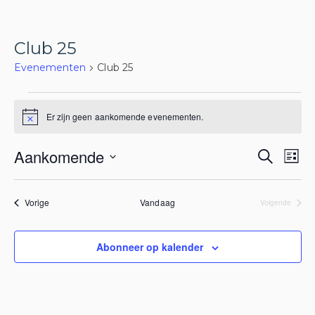
Club 25
Evenementen
Club 25
Evenementen
Er zijn geen aankomende evenementen.
Bericht
Evene
Ev
Aankomende
Zoeken
Lijst
we
Zoeke
Selecteer
nav
en
een
Evenementen
Vorige
Vandaag
Evenem
Volgende
datum.
weerg
naviga
Abonneer op kalender