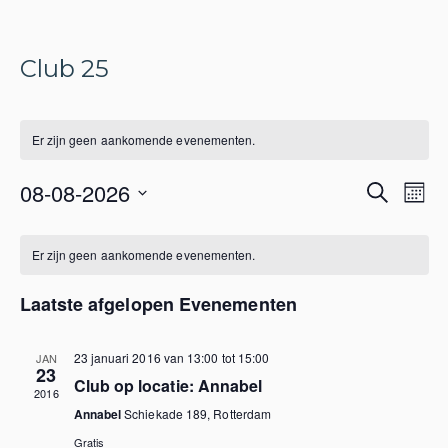
Club 25
Er zijn geen aankomende evenementen.
Evene
Ev
08-08-2026
Zoeken
Maan
we
Zoeke
Selecteer
nav
Kalender
en
een
Er zijn geen aankomende evenementen.
van
datum.
weerg
Evenementen
naviga
Laatste afgelopen Evenementen
23 januari 2016 van 13:00
tot
15:00
JAN
23
Club op locatie: Annabel
2016
Annabel
Schiekade 189, Rotterdam
Gratis